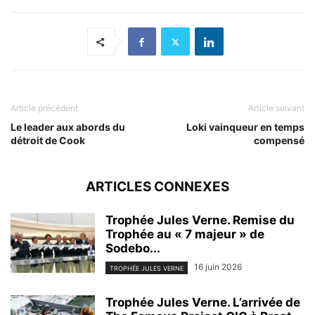
Article précédent
Article suivant
Le leader aux abords du
Loki vainqueur en temps
détroit de Cook
compensé
ARTICLES CONNEXES
Trophée Jules Verne. Remise du
Trophée au « 7 majeur » de
Sodebo...
16 juin 2026
TROPHÉE JULES VERNE
Trophée Jules Verne. L’arrivée de