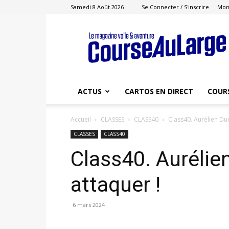
Samedi 8 Août 2026
Se Connecter / S'inscrire
Mon
Course
au
Large
ACTUS
CARTOS EN DIRECT
COUR
Accueil
CLASSES
CLASS40
Class40. Aurélien Duc
CLASSES
CLASS40
Class40. Aurélien
attaquer !
6 mars 2024