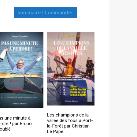
Sommaire I Commander
Les champions de la
as une minute à
vallée des fous à Port-
rdre ! par Bruno
la-Forêt par Christian
oublé
Le Pape