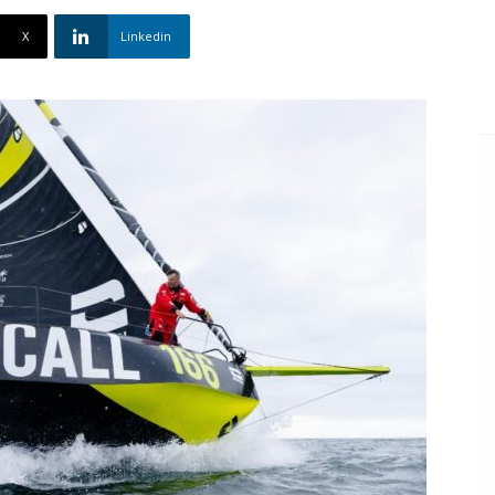
X
Linkedin