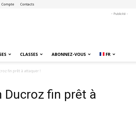
 Compte
Contacts
- Publicité -
SES
CLASSES
ABONNEZ-VOUS
FR
roz fin prêt à attaquer !
 Ducroz fin prêt à