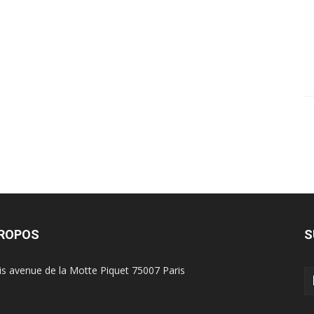
PROPOS
S
is avenue de la Motte Piquet 75007 Paris