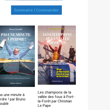
Sommaire I Commander
Les champions de la
as une minute à
vallée des fous à Port-
rdre ! par Bruno
la-Forêt par Christian
oublé
Le Pape