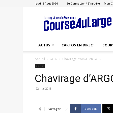
Jeudi 6 Août 2026
Se Connecter / S'inscrire
Mon C
Course
au
Large
ACTUS
CARTOS EN DIRECT
COUR
Accueil
GC32
Chavirage d’ARGO en GC32
GC32
Chavirage d’ARG
22 mai 2018
Facebook
Partager