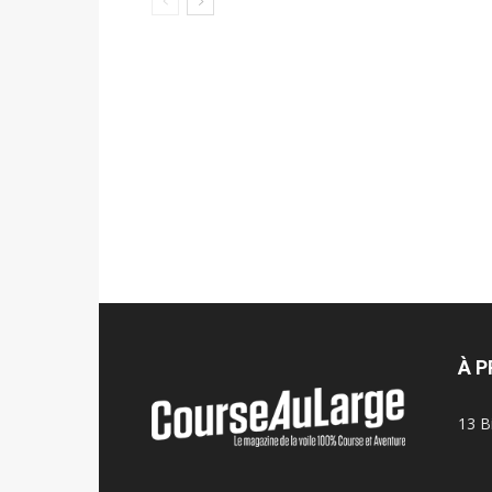
À 
13 B