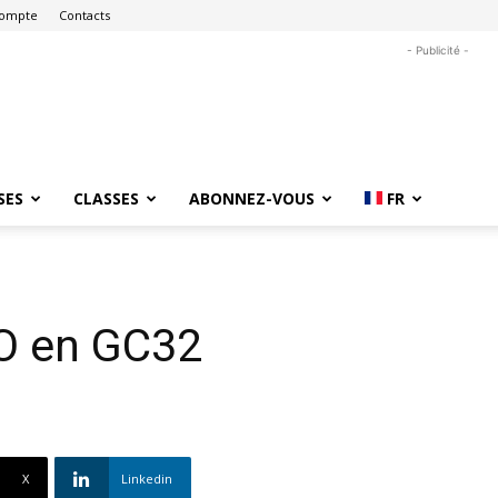
ompte
Contacts
- Publicité -
SES
CLASSES
ABONNEZ-VOUS
FR
O en GC32
X
Linkedin