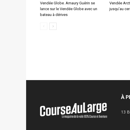
Vendée Globe. Amaury Guérin se
Vendée Arcti
lance sur le Vendée Globe avec un
jusqu’au cer
bateau à dérives
À 
13 B