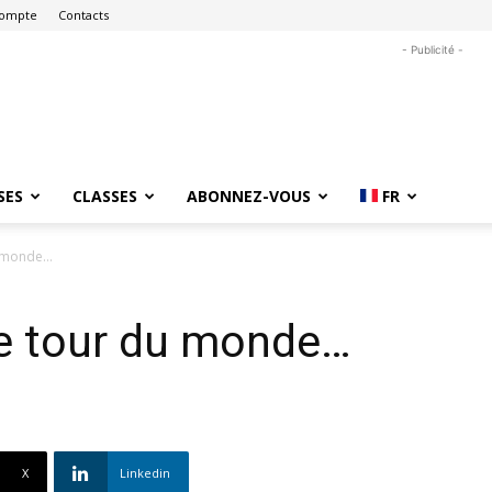
ompte
Contacts
- Publicité -
SES
CLASSES
ABONNEZ-VOUS
FR
du monde…
 le tour du monde…
X
Linkedin