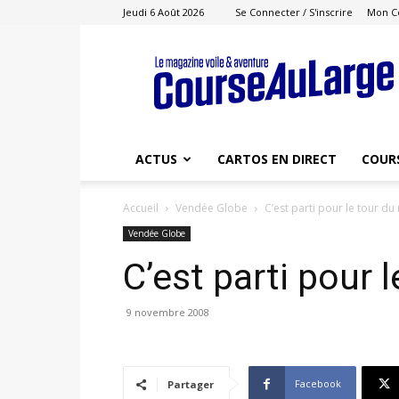
Jeudi 6 Août 2026
Se Connecter / S'inscrire
Mon C
Course
au
Large
ACTUS
CARTOS EN DIRECT
COUR
Accueil
Vendée Globe
C’est parti pour le tour 
Vendée Globe
C’est parti pour
9 novembre 2008
Facebook
Partager