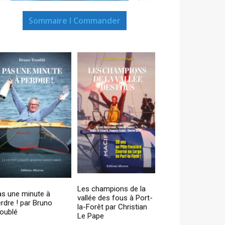
Sommaire I Commander
Les champions de la
as une minute à
vallée des fous à Port-
rdre ! par Bruno
la-Forêt par Christian
oublé
Le Pape