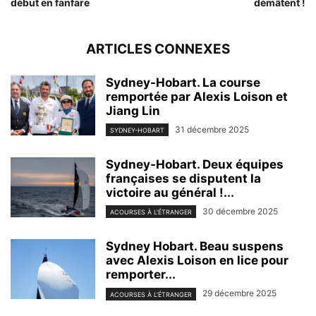
début en fanfare
démâtent !
ARTICLES CONNEXES
Sydney-Hobart. La course
remportée par Alexis Loison et
Jiang Lin
31 décembre 2025
SYDNEY-HOBART
Sydney-Hobart. Deux équipes
françaises se disputent la
victoire au général !...
30 décembre 2025
ACOURSES À L'ÉTRANGER
Sydney Hobart. Beau suspens
avec Alexis Loison en lice pour
remporter...
29 décembre 2025
ACOURSES À L'ÉTRANGER