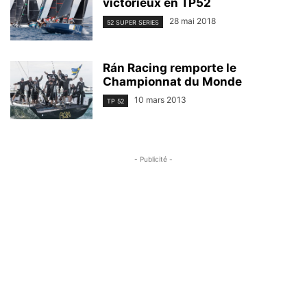
victorieux en TP52
28 mai 2018
52 SUPER SERIES
Rán Racing remporte le
Championnat du Monde
10 mars 2013
TP 52
- Publicité -