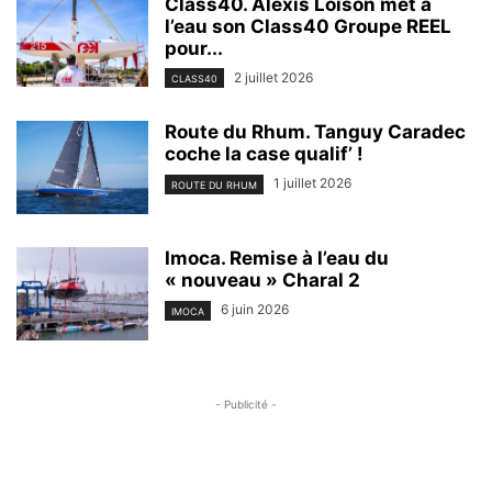
Class40. Alexis Loison met à
l’eau son Class40 Groupe REEL
pour...
2 juillet 2026
CLASS40
Route du Rhum. Tanguy Caradec
coche la case qualif’ !
1 juillet 2026
ROUTE DU RHUM
Imoca. Remise à l’eau du
« nouveau » Charal 2
6 juin 2026
IMOCA
- Publicité -