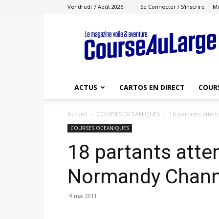
Vendredi 7 Août 2026
Se Connecter / S'inscrire
M
Course
au
Large
ACTUS
CARTOS EN DIRECT
COUR
Accueil
COURSES OCEANIQUES
18 partants atte
COURSES OCEANIQUES
18 partants atte
Normandy Chann
9 mai 2011