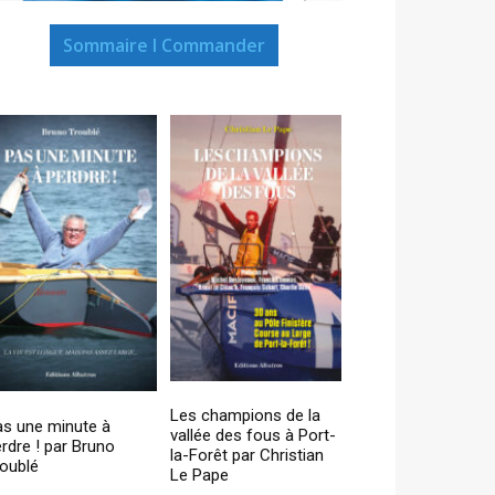
Sommaire I Commander
Les champions de la
as une minute à
vallée des fous à Port-
rdre ! par Bruno
la-Forêt par Christian
oublé
Le Pape