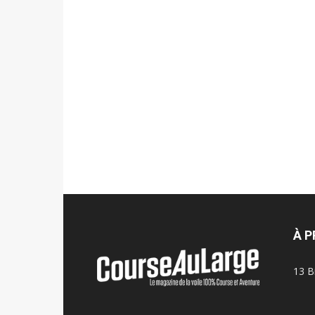
À 
13 B