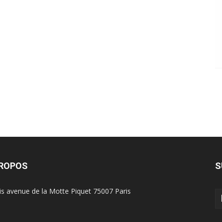
PROPOS
S
is avenue de la Motte Piquet 75007 Paris