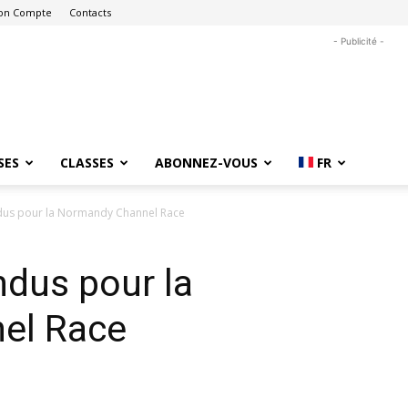
on Compte
Contacts
- Publicité -
SES
CLASSES
ABONNEZ-VOUS
FR
ndus pour la Normandy Channel Race
ndus pour la
el Race