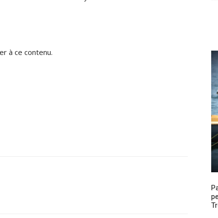
r à ce contenu.
P
pe
Tr