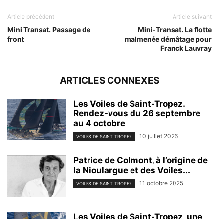
Article précédent
Article suivant
Mini Transat. Passage de
Mini-Transat. La flotte
front
malmenée démâtage pour
Franck Lauvray
ARTICLES CONNEXES
Les Voiles de Saint-Tropez.
Rendez-vous du 26 septembre
au 4 octobre
10 juillet 2026
VOILES DE SAINT TROPEZ
Patrice de Colmont, à l’origine de
la Nioulargue et des Voiles...
11 octobre 2025
VOILES DE SAINT TROPEZ
Les Voiles de Saint-Tropez, une