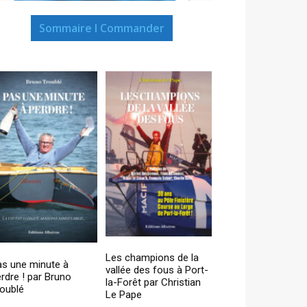
Sommaire I Commander
Les champions de la
as une minute à
vallée des fous à Port-
rdre ! par Bruno
la-Forêt par Christian
oublé
Le Pape