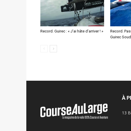
Record. Guirec : « J’ai hâte d’arriver ! »
Record. Pas
Guirec Sou
À 
13 B