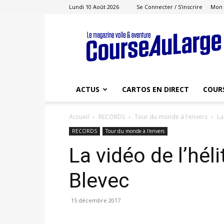
Lundi 10 Août 2026
Se Connecter / S'inscrire
Mon
Course
au
Large
ACTUS
CARTOS EN DIRECT
COUR
Accueil
RECORDS
Tour du monde à l'envers
La
RECORDS
Tour du monde à l'envers
La vidéo de l’hél
Blevec
15 décembre 2017