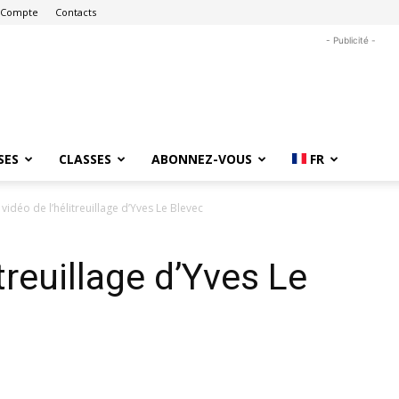
 Compte
Contacts
- Publicité -
SES
CLASSES
ABONNEZ-VOUS
FR
 vidéo de l’hélitreuillage d’Yves Le Blevec
itreuillage d’Yves Le