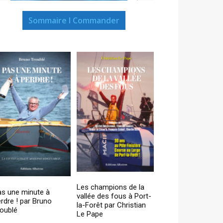
Sommaire I Commander
Les champions de la
as une minute à
vallée des fous à Port-
rdre ! par Bruno
la-Forêt par Christian
oublé
Le Pape