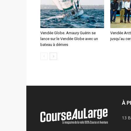
Vendée Globe. Amaury Guérin se
Vendée Arcti
lance sur le Vendée Globe avec un
jusqu’au cer
bateau à dérives
À 
13 B