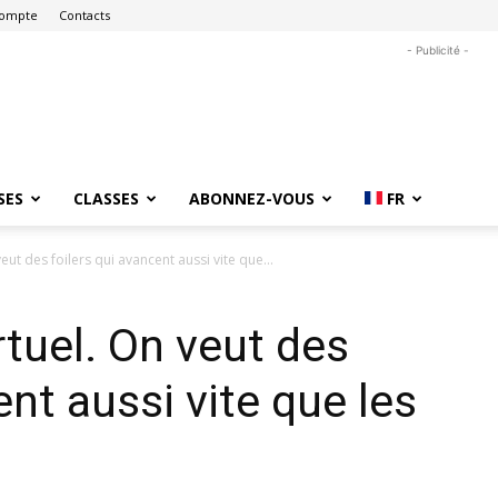
ompte
Contacts
- Publicité -
SES
CLASSES
ABONNEZ-VOUS
FR
ut des foilers qui avancent aussi vite que...
tuel. On veut des
ent aussi vite que les