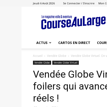
Jeudi 6 Août 2026
Se Connecter / S'inscrire
Mon C
Course
au
Large
ACTUS
CARTOS EN DIRECT
COUR
Accueil
Vendée Globe
Vendée Globe Virtuel. On ve
Vendée Globe
Vendée Globe Virtuel
Vendée Globe Vir
foilers qui avanc
réels !