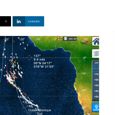
X
Linkedin