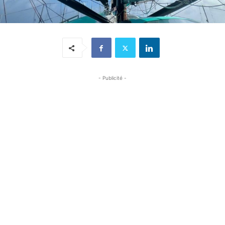
- Publicité -