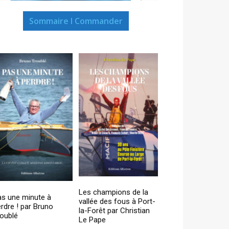
Sommaire I Commander
Les champions de la
as une minute à
vallée des fous à Port-
rdre ! par Bruno
la-Forêt par Christian
oublé
Le Pape