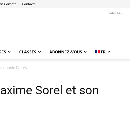
on Compte
Contacts
- Publicité -
SES
CLASSES
ABONNEZ-VOUS
FR
n double Everest !
axime Sorel et son