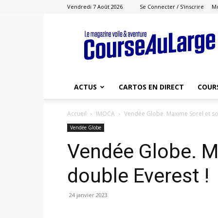
Vendredi 7 Août 2026
Se Connecter / S'inscrire
M
Course
au
Large
ACTUS
CARTOS EN DIRECT
COUR
Accueil
IMOCA
Vendée Globe. Maxime Sorel et so
Vendée Globe
Vendée Globe. M
double Everest !
24 janvier 2023