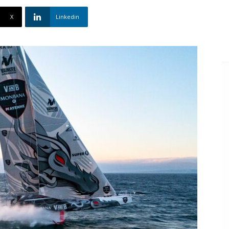
X
Linkedin