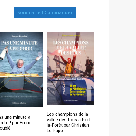
Sommaire I Commander
Les champions de la
as une minute à
vallée des fous à Port-
rdre ! par Bruno
la-Forêt par Christian
oublé
Le Pape