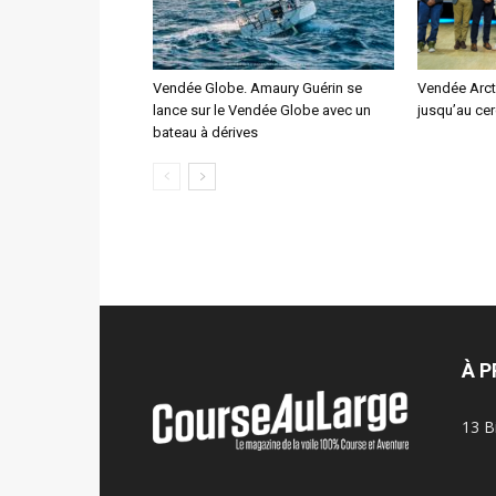
Vendée Globe. Amaury Guérin se
Vendée Arcti
lance sur le Vendée Globe avec un
jusqu’au cer
bateau à dérives
À 
13 B