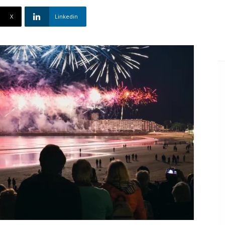
X
Linkedin