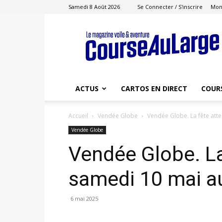
Samedi 8 Août 2026
Se Connecter / S'inscrire
Mon
Course
au
Large
ACTUS
CARTOS EN DIRECT
COUR
Accueil
Vendée Globe
Vendée Globe. La fête att
Vendée Globe
Vendée Globe. La
samedi 10 mai a
6 mai 2025