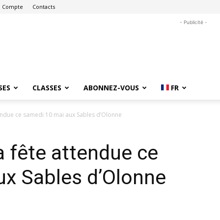
 Compte
Contacts
- Publicité -
SES
CLASSES
ABONNEZ-VOUS
FR
endue ce samedi 10 mai aux Sables d’Olonne
 fête attendue ce
ux Sables d’Olonne