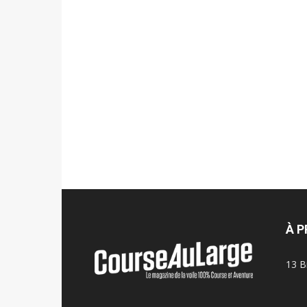
À 
13 B