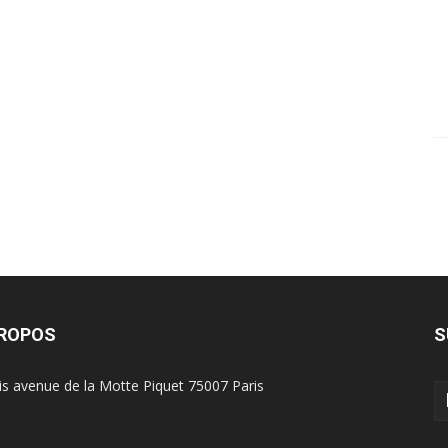
PROPOS
S
is avenue de la Motte Piquet 75007 Paris