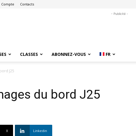
 Compte
Contacts
- Publicité -
SES
CLASSES
ABONNEZ-VOUS
FR
bord J25
mages du bord J25
X
Linkedin