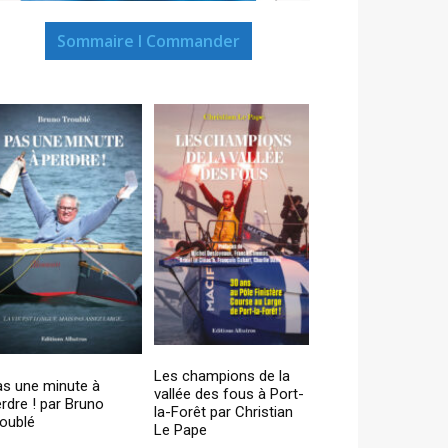
Sommaire I Commander
Les champions de la
as une minute à
vallée des fous à Port-
rdre ! par Bruno
la-Forêt par Christian
oublé
Le Pape