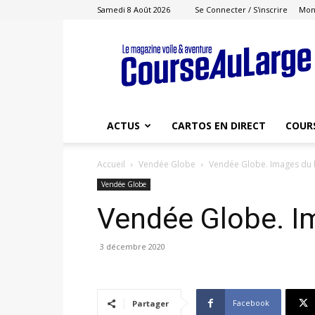
Samedi 8 Août 2026
Se Connecter / S'inscrire
Mon
Course
au
Large
ACTUS
CARTOS EN DIRECT
COUR
Accueil
Vendée Globe
Vendée Globe. Images du 
Vendée Globe
Vendée Globe. I
3 décembre 2020
Facebook
Partager