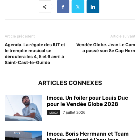
Article précédent
Article suivant
Agenda. La régate des IUT et
Vendée Globe. Jean Le Cam
le tremplin musical se
a passé son 8e Cap Horn
déroulera les 4, 5 et 6 avril à
Saint-Cast-le-Guildo
ARTICLES CONNEXES
Imoca. Un foiler pour Louis Duc
pour le Vendée Globe 2028
7 juillet 2026
IMOCA
Imoca. Boris Herrmann et Team