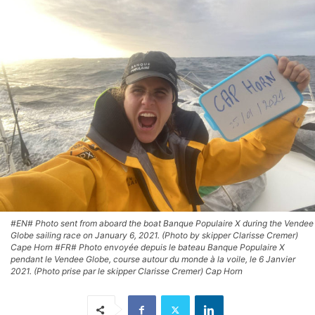
#EN# Photo sent from aboard the boat Banque Populaire X during the Vendee
Globe sailing race on January 6, 2021. (Photo by skipper Clarisse Cremer)
Cape Horn #FR# Photo envoyée depuis le bateau Banque Populaire X
pendant le Vendee Globe, course autour du monde à la voile, le 6 Janvier
2021. (Photo prise par le skipper Clarisse Cremer) Cap Horn