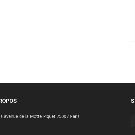
PROPOS
S
is avenue de la Motte Piquet 75007 Paris