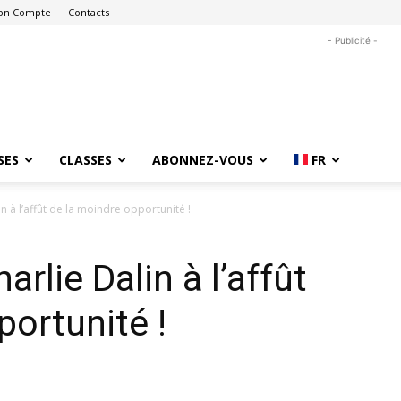
on Compte
Contacts
- Publicité -
SES
CLASSES
ABONNEZ-VOUS
FR
n à l’affût de la moindre opportunité !
rlie Dalin à l’affût
portunité !