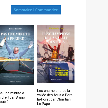
Sommaire I Commander
Les champions de la
as une minute à
vallée des fous à Port-
rdre ! par Bruno
la-Forêt par Christian
oublé
Le Pape