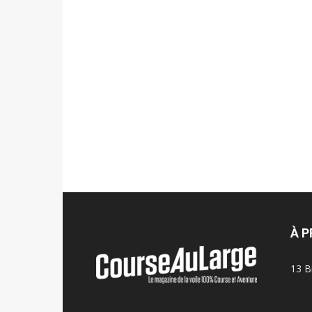
À 
13 B