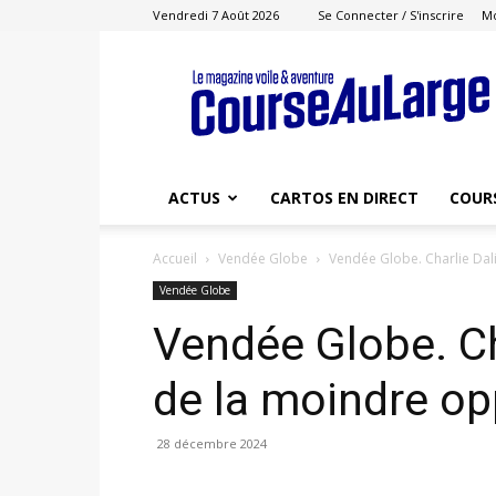
Vendredi 7 Août 2026
Se Connecter / S'inscrire
M
Course
au
Large
ACTUS
CARTOS EN DIRECT
COUR
Accueil
Vendée Globe
Vendée Globe. Charlie Dali
Vendée Globe
Vendée Globe. Cha
de la moindre op
28 décembre 2024