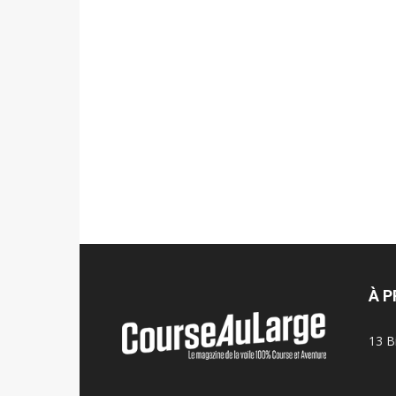
À 
13 B