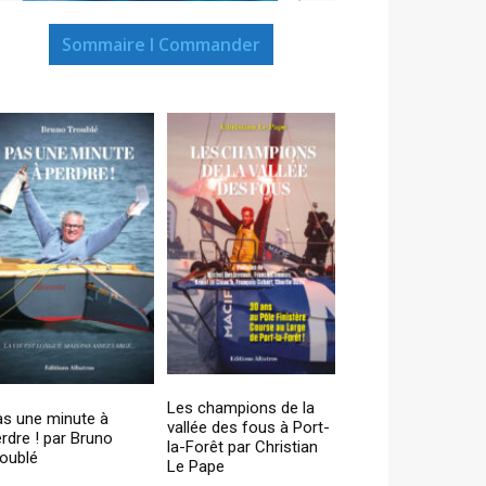
Sommaire I Commander
Les champions de la
as une minute à
vallée des fous à Port-
rdre ! par Bruno
la-Forêt par Christian
oublé
Le Pape