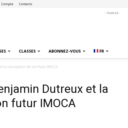
 Compte
Contacts
- Publicité -
SES
CLASSES
ABONNEZ-VOUS
FR
t la conception de son futur IMOCA
njamin Dutreux et la
on futur IMOCA