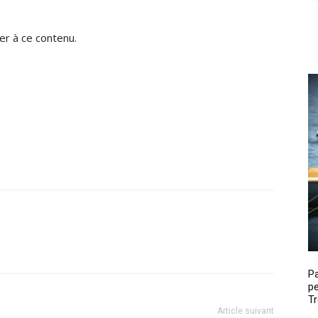
r à ce contenu.
P
pe
Tr
Article suivant