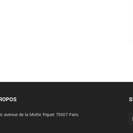
PROPOS
S
is avenue de la Motte Piquet 75007 Paris