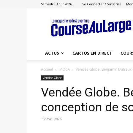
Samedi 8 Août 2026
Se Connecter / S'inscrire
Mon
Course
au
Large
ACTUS
CARTOS EN DIRECT
COUR
Accueil
IMOCA
Vendée Globe. Benjamin Dutreux e
Vendée Globe
Vendée Globe. Be
conception de s
12 avril 2026