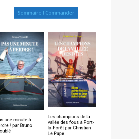
Sommaire I Commander
Les champions de la
as une minute à
vallée des fous à Port-
rdre ! par Bruno
la-Forêt par Christian
oublé
Le Pape