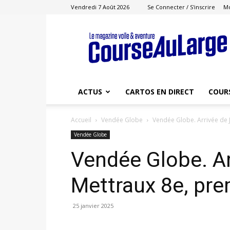
Vendredi 7 Août 2026
Se Connecter / S'inscrire
M
Course
au
Large
ACTUS
CARTOS EN DIRECT
COUR
Accueil
Vendée Globe
Vendée Globe. Arrivée de 
Vendée Globe
Vendée Globe. Ar
Mettraux 8e, pr
25 janvier 2025