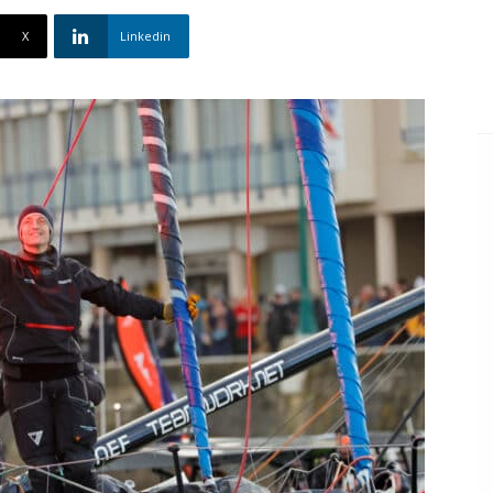
X
Linkedin