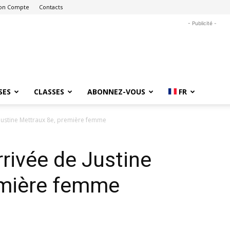
on Compte
Contacts
- Publicité -
SES
CLASSES
ABONNEZ-VOUS
FR
Justine Mettraux 8e, première femme
rivée de Justine
emière femme