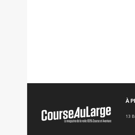
À 
13 B