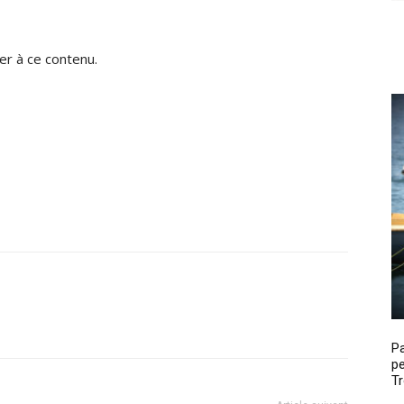
r à ce contenu.
P
pe
Tr