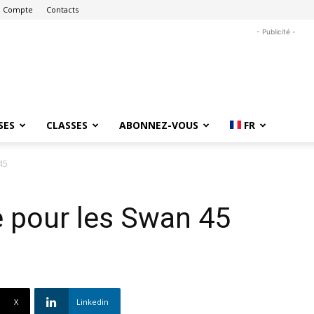
 Compte
Contacts
- Publicité -
SES
CLASSES
ABONNEZ-VOUS
FR
45
 pour les Swan 45
X
Linkedin