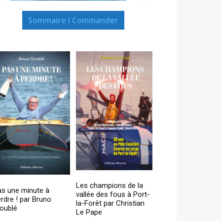
Sommaire I Commander
Les champions de la
as une minute à
vallée des fous à Port-
rdre ! par Bruno
la-Forêt par Christian
oublé
Le Pape