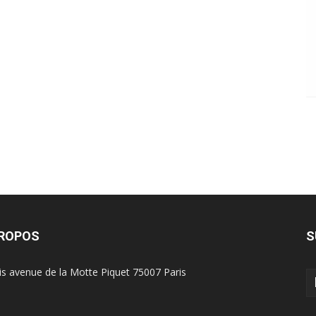
PROPOS
S
is avenue de la Motte Piquet 75007 Paris