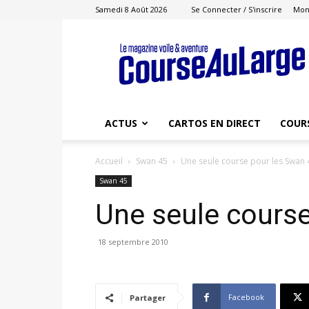
Samedi 8 Août 2026
Se Connecter / S'inscrire
Mon
Course
au
Large
ACTUS
CARTOS EN DIRECT
COUR
Accueil
Swan 45
Une seule course pour les Swan 
Swan 45
Une seule course
18 septembre 2010
Facebook
Partager