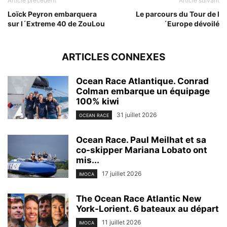
Article précédent
Article suivant
Loïck Peyron embarquera
Le parcours du Tour de l
sur l´Extreme 40 de ZouLou
´Europe dévoilé
ARTICLES CONNEXES
Ocean Race Atlantique. Conrad
Colman embarque un équipage
100% kiwi
31 juillet 2026
OCEAN RACE
Ocean Race. Paul Meilhat et sa
co-skipper Mariana Lobato ont
mis...
17 juillet 2026
IMOCA
The Ocean Race Atlantic New
York-Lorient. 6 bateaux au départ
11 juillet 2026
IMOCA