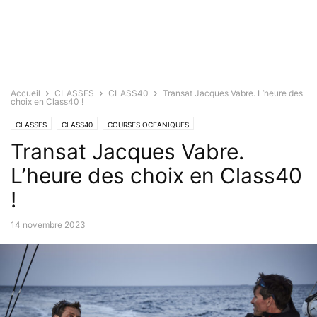
Accueil
CLASSES
CLASS40
Transat Jacques Vabre. L’heure des
choix en Class40 !
CLASSES
CLASS40
COURSES OCEANIQUES
Transat Jacques Vabre.
Transat Jacques Vabre / Café l'Or
L’heure des choix en Class40
!
14 novembre 2023