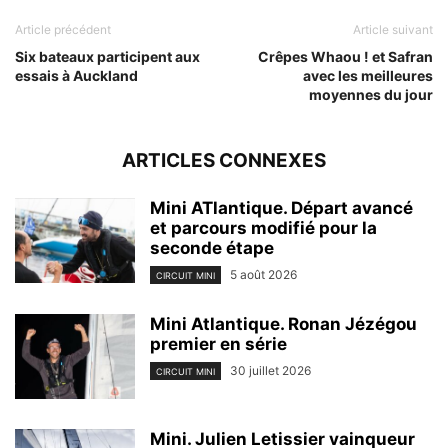
Article précédent
Article suivant
Six bateaux participent aux
Crêpes Whaou ! et Safran
essais à Auckland
avec les meilleures
moyennes du jour
ARTICLES CONNEXES
Mini ATlantique. Départ avancé
et parcours modifié pour la
seconde étape
5 août 2026
CIRCUIT MINI
Mini Atlantique. Ronan Jézégou
premier en série
30 juillet 2026
CIRCUIT MINI
Mini. Julien Letissier vainqueur