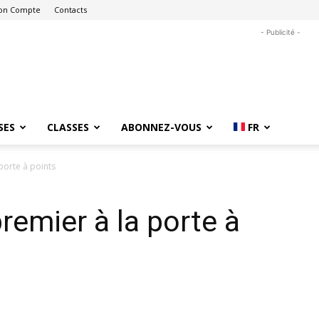
on Compte
Contacts
- Publicité -
SES
CLASSES
ABONNEZ-VOUS
FR
porte à points
remier à la porte à