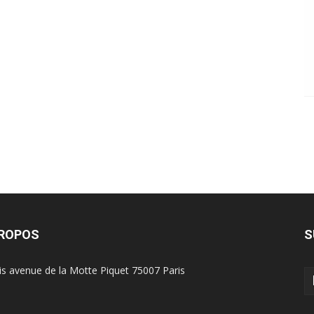
PROPOS
S
is avenue de la Motte Piquet 75007 Paris