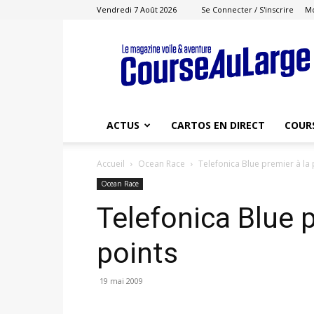
Vendredi 7 Août 2026
Se Connecter / S'inscrire
M
Course
au
Large
ACTUS
CARTOS EN DIRECT
COUR
Accueil
Ocean Race
Telefonica Blue premier à la 
Ocean Race
Telefonica Blue p
points
19 mai 2009