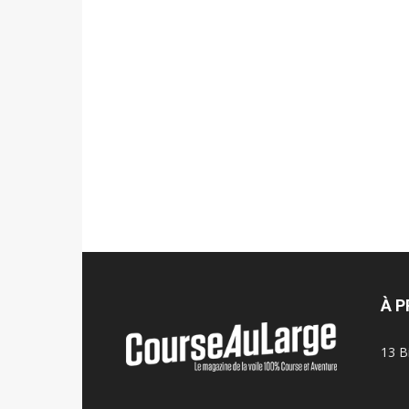
À 
13 B