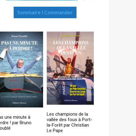
Sommaire I Commander
Les champions de la
as une minute à
vallée des fous à Port-
rdre ! par Bruno
la-Forêt par Christian
oublé
Le Pape