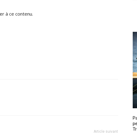
r à ce contenu.
P
pe
Tr
Article suivant