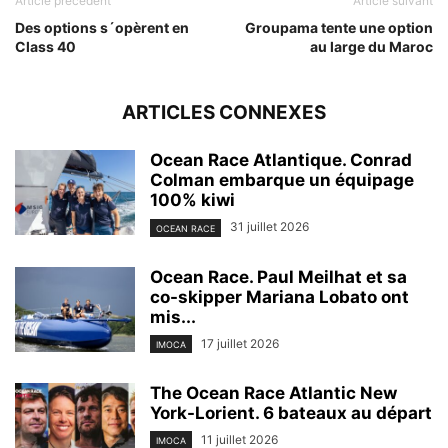
Article précédent
Article suivant
Des options s´opèrent en
Groupama tente une option
Class 40
au large du Maroc
ARTICLES CONNEXES
Ocean Race Atlantique. Conrad
Colman embarque un équipage
100% kiwi
31 juillet 2026
OCEAN RACE
Ocean Race. Paul Meilhat et sa
co-skipper Mariana Lobato ont
mis...
17 juillet 2026
IMOCA
The Ocean Race Atlantic New
York-Lorient. 6 bateaux au départ
11 juillet 2026
IMOCA