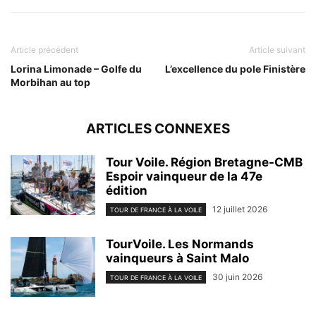
Article précédent
Article suivant
Lorina Limonade – Golfe du
L’excellence du pole Finistère
Morbihan au top
ARTICLES CONNEXES
Tour Voile. Région Bretagne-CMB
Espoir vainqueur de la 47e
édition
12 juillet 2026
TOUR DE FRANCE À LA VOILE
TourVoile. Les Normands
vainqueurs à Saint Malo
30 juin 2026
TOUR DE FRANCE À LA VOILE