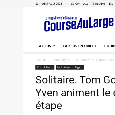
Samedi 8 Août 2026
Se Connecter / S'inscrire
Mon
Course
au
Large
ACTUS
CARTOS EN DIRECT
COUR
Accueil
Circuit Figaro
La Solitaire du Figaro
Sol
Circuit Figaro
La Solitaire du Figaro
Solitaire. Tom G
Yven animent le 
étape