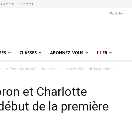
 Compte
Contacts
- Publicité -
SES
CLASSES
ABONNEZ-VOUS
FR
itaire. Tom Goron et Charlotte Yven animent le début de la première...
oron et Charlotte
début de la première