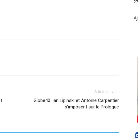
27
Aj
Article suivant
et
Globe40. Ian Lipinski et Antoine Carpentier
s’imposent sur le Prologue