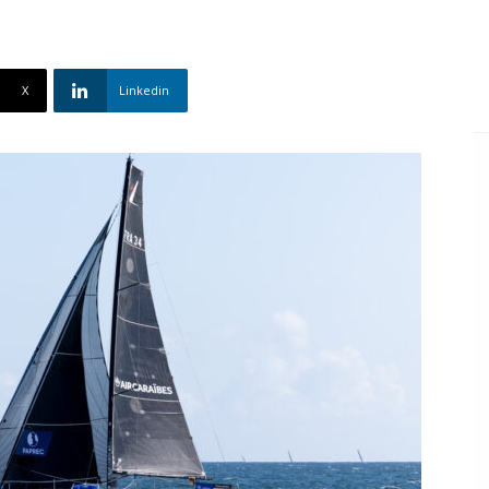
X
Linkedin