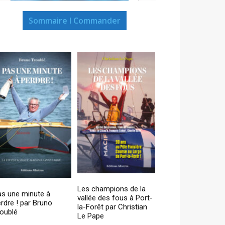
Sommaire I Commander
Les champions de la
as une minute à
vallée des fous à Port-
rdre ! par Bruno
la-Forêt par Christian
oublé
Le Pape