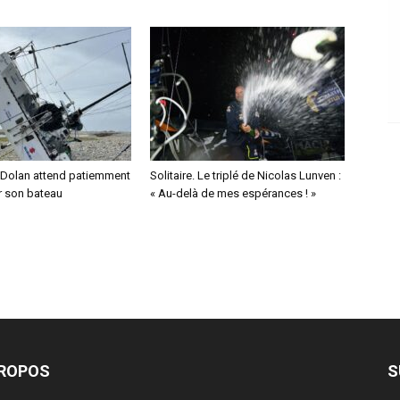
 Dolan attend patiemment
Solitaire. Le triplé de Nicolas Lunven :
r son bateau
« Au-delà de mes espérances ! »
PROPOS
S