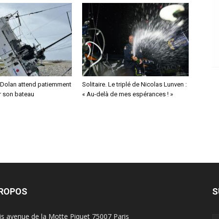
 Dolan attend patiemment
Solitaire. Le triplé de Nicolas Lunven :
r son bateau
« Au-delà de mes espérances ! »
PROPOS
S
is avenue de la Motte Piquet 75007 Paris