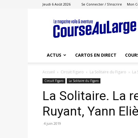
Jeudi 6 Août 2026
Se Connecter / S'inscrire
Mon C
Course
au
Large
ACTUS
CARTOS EN DIRECT
COUR
Accueil
Circuit Figaro
La Solitaire du Figaro
La 
Circuit Figaro
La Solitaire du Figaro
La Solitaire. La
Ruyant, Yann Eliè
4 juin 2019