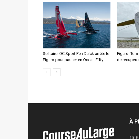
Solitaire. OC Sport Pen Duick arrête le
Figaro. Tom
Figaro pour passer en Ocean Fifty
de récupére
À 
13 B