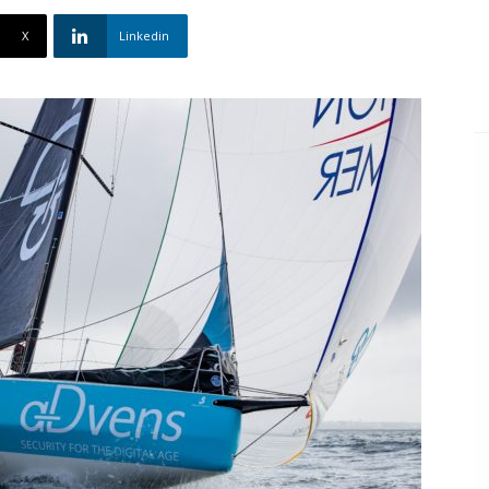
X
Linkedin