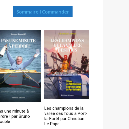
Sommaire I Commander
Les champions de la
as une minute à
vallée des fous à Port-
rdre ! par Bruno
la-Forêt par Christian
oublé
Le Pape