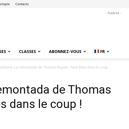
ompte
Contacts
- Publicité -
SES
CLASSES
ABONNEZ-VOUS
FR
Solitaire. La remontada de Thomas Ruyant, Yann Eliès dans le coup...
 remontada de Thomas
s dans le coup !