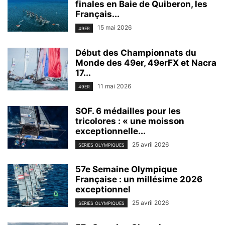
finales en Baie de Quiberon, les
Français...
15 mai 2026
49ER
Début des Championnats du
Monde des 49er, 49erFX et Nacra
17...
11 mai 2026
49ER
SOF. 6 médailles pour les
tricolores : « une moisson
exceptionnelle...
25 avril 2026
SERIES OLYMPIQUES
57e Semaine Olympique
Française : un millésime 2026
exceptionnel
25 avril 2026
SERIES OLYMPIQUES