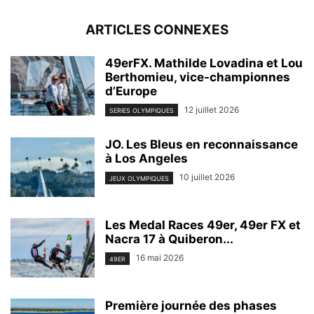
ARTICLES CONNEXES
49erFX. Mathilde Lovadina et Lou
Berthomieu, vice-championnes
d’Europe
12 juillet 2026
SERIES OLYMPIQUES
JO. Les Bleus en reconnaissance
à Los Angeles
10 juillet 2026
JEUX OLYMPIQUES
Les Medal Races 49er, 49er FX et
Nacra 17 à Quiberon...
16 mai 2026
49ER
Première journée des phases