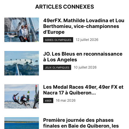
ARTICLES CONNEXES
49erFX. Mathilde Lovadina et Lou
Berthomieu, vice-championnes
d’Europe
12 juillet 2026
SERIES OLYMPIQUES
JO. Les Bleus en reconnaissance
à Los Angeles
10 juillet 2026
JEUX OLYMPIQUES
Les Medal Races 49er, 49er FX et
Nacra 17 à Quiberon...
16 mai 2026
49ER
Première journée des phases
finales en Baie de Quiberon, les