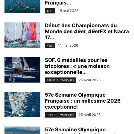
Français...
15 mai 2026
49ER
Début des Championnats du
Monde des 49er, 49erFX et Nacra
17...
11 mai 2026
49ER
SOF. 6 médailles pour les
tricolores : « une moisson
exceptionnelle...
25 avril 2026
SERIES OLYMPIQUES
57e Semaine Olympique
Française : un millésime 2026
exceptionnel
25 avril 2026
SERIES OLYMPIQUES
57e Semaine Olympique