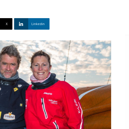
X
Linkedin