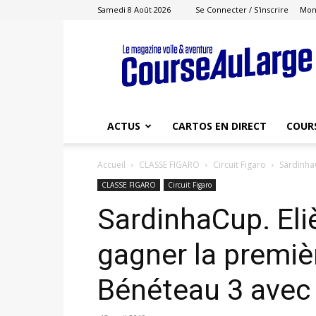
Samedi 8 Août 2026
Se Connecter / S'inscrire
Mon
Course
au
Large
ACTUS
CARTOS EN DIRECT
COUR
Accueil
CLASSE FIGARO
Circuit Figaro
SardinhaC
CLASSE FIGARO
Circuit Figaro
SardinhaCup. Eli
gagner la premiè
Bénéteau 3 avec