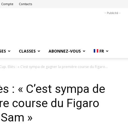
 Compte
Contacts
- Publicité -
SES
CLASSES
ABONNEZ-VOUS
FR
up. Eliès : « C’est sympa de gagner la première course du Figaro...
ès : « C’est sympa de
re course du Figaro
 Sam »