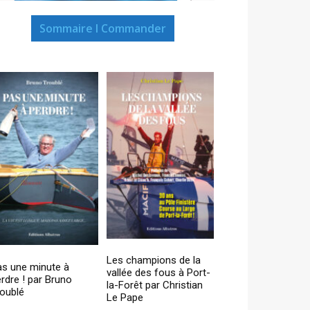
Sommaire I Commander
Les champions de la
as une minute à
vallée des fous à Port-
rdre ! par Bruno
la-Forêt par Christian
oublé
Le Pape