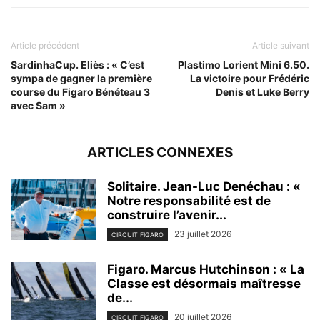
Article précédent
Article suivant
SardinhaCup. Eliès : « C’est
Plastimo Lorient Mini 6.50.
sympa de gagner la première
La victoire pour Frédéric
course du Figaro Bénéteau 3
Denis et Luke Berry
avec Sam »
ARTICLES CONNEXES
Solitaire. Jean-Luc Denéchau : «
Notre responsabilité est de
construire l’avenir...
23 juillet 2026
CIRCUIT FIGARO
Figaro. Marcus Hutchinson : « La
Classe est désormais maîtresse
de...
20 juillet 2026
CIRCUIT FIGARO