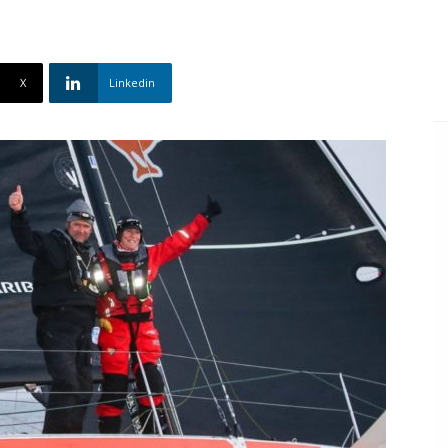
X
Linkedin