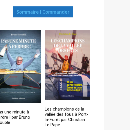
Sommaire I Commander
Les champions de la
as une minute à
vallée des fous à Port-
rdre ! par Bruno
la-Forêt par Christian
oublé
Le Pape