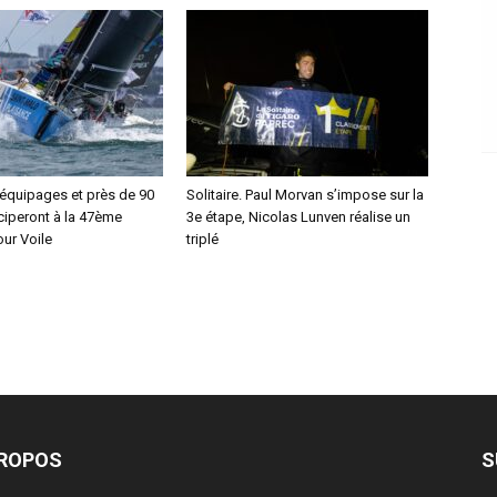
 équipages et près de 90
Solitaire. Paul Morvan s’impose sur la
ciperont à la 47ème
3e étape, Nicolas Lunven réalise un
our Voile
triplé
PROPOS
S