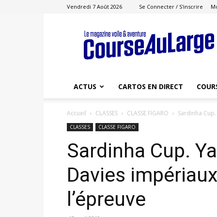
Vendredi 7 Août 2026
Se Connecter / S'inscrire
M
Course
au
Large
ACTUS
CARTOS EN DIRECT
COUR
Accueil
CLASSES
CLASSE FIGARO
Sardinha Cup.
CLASSES
CLASSE FIGARO
Sardinha Cup. Ya
Davies impériaux
l’épreuve