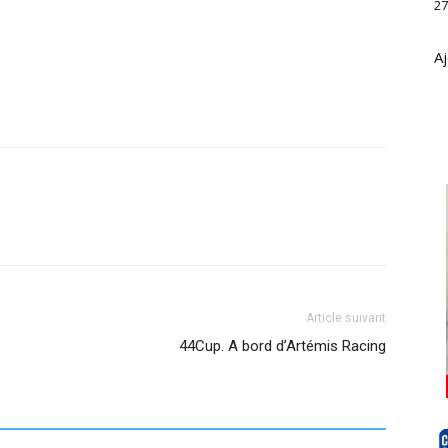
27
Aj
Article suivant
44Cup. A bord d’Artémis Racing