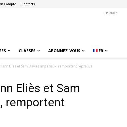
on Compte
Contacts
- Publicité -
SES
CLASSES
ABONNEZ-VOUS
FR
 Yann Eliès et Sam Davies impériaux, remportent l’épreuve
nn Eliès et Sam
, remportent