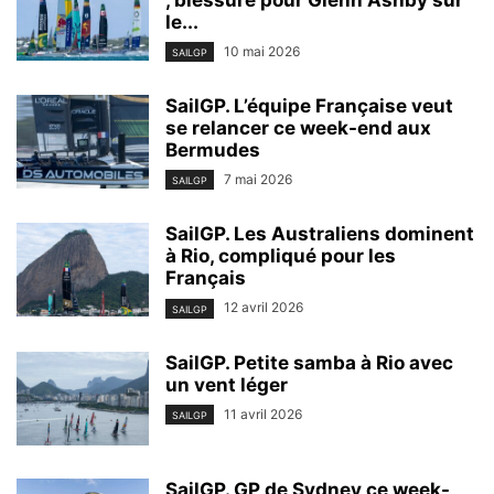
, blessure pour Glenn Ashby sur
le...
10 mai 2026
SAILGP
SailGP. L’équipe Française veut
se relancer ce week-end aux
Bermudes
7 mai 2026
SAILGP
SailGP. Les Australiens dominent
à Rio, compliqué pour les
Français
12 avril 2026
SAILGP
SailGP. Petite samba à Rio avec
un vent léger
11 avril 2026
SAILGP
SailGP. GP de Sydney ce week-