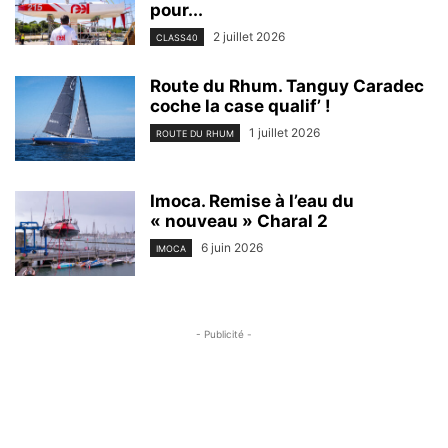
pour...
2 juillet 2026
CLASS40
Route du Rhum. Tanguy Caradec
coche la case qualif’ !
1 juillet 2026
ROUTE DU RHUM
Imoca. Remise à l’eau du
« nouveau » Charal 2
6 juin 2026
IMOCA
- Publicité -