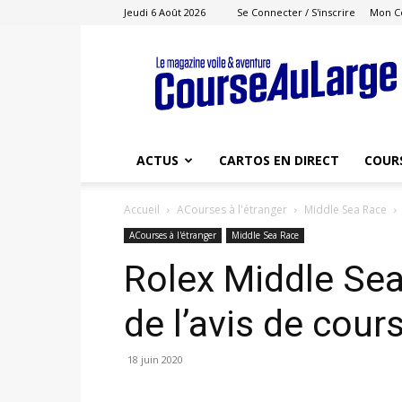
Jeudi 6 Août 2026
Se Connecter / S'inscrire
Mon C
Course
au
Large
ACTUS
CARTOS EN DIRECT
COUR
Accueil
ACourses à l'étranger
Middle Sea Race
ACourses à l'étranger
Middle Sea Race
Rolex Middle Sea
de l’avis de cour
18 juin 2020