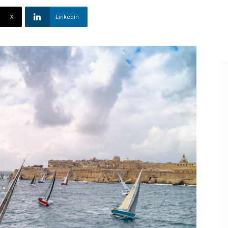
X
Linkedin