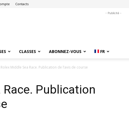
ompte
Contacts
- Publicité -
SES
CLASSES
ABONNEZ-VOUS
FR
Rolex Middle Sea Race. Publication de l’avis de course
 Race. Publication
se