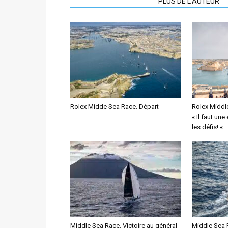
ARTICLES CONNEXES
PLUS DE L'AUTEUR
Rolex Midde Sea Race. Départ
Rolex Middle
« Il faut un
les défis! «
Middle Sea Race. Victoire au général
Middle Sea 