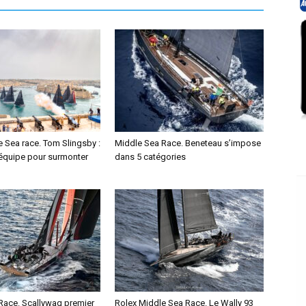
 Sea race. Tom Slingsby :
Middle Sea Race. Beneteau s’impose
e équipe pour surmonter
dans 5 catégories
Race. Scallywag premier
Rolex Middle Sea Race. Le Wally 93