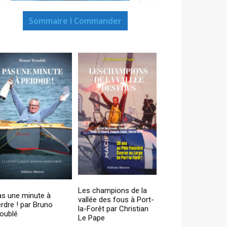
Sommaire I Commander
Les champions de la
as une minute à
vallée des fous à Port-
rdre ! par Bruno
la-Forêt par Christian
oublé
Le Pape