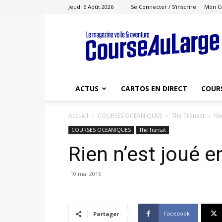
Jeudi 6 Août 2026
Se Connecter / S'inscrire
Mon C
Course
au
Large
ACTUS
CARTOS EN DIRECT
COUR
Accueil
COURSES OCEANIQUES
The Transat
Ri
COURSES OCEANIQUES
The Transat
Rien n’est joué 
10 mai 2016
Facebook
Partager