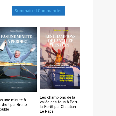
Sommaire I Commander
Les champions de la
as une minute à
vallée des fous à Port-
rdre ! par Bruno
la-Forêt par Christian
oublé
Le Pape