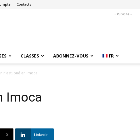
ompte
Contacts
- Publicité -
SES
CLASSES
ABONNEZ-VOUS
FR
en n’est joué en Imoca
en Imoca
X
Linkedin