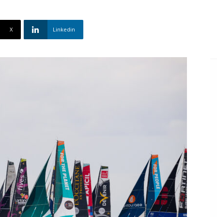
X
Linkedin