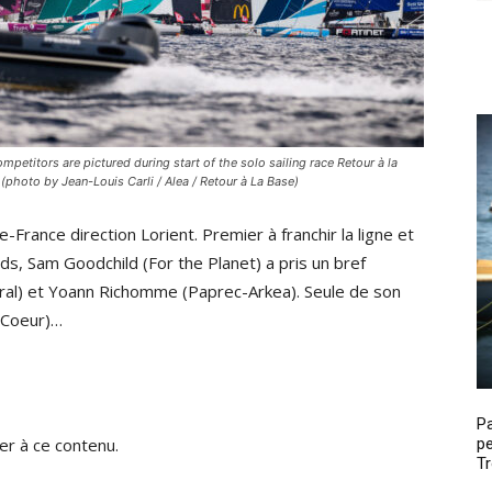
tors are pictured during start of the solo sailing race Retour à la
(photo by Jean-Louis Carli / Alea / Retour à La Base)
-France direction Lorient. Premier à franchir la ligne et
uds, Sam Goodchild (For the Planet) a pris un bref
aral) et Yoann Richomme (Paprec-Arkea). Seule de son
s Coeur)…
P
pe
r à ce contenu.
Tr