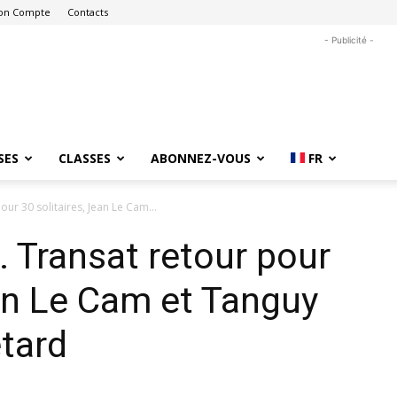
on Compte
Contacts
- Publicité -
SES
CLASSES
ABONNEZ-VOUS
FR
our 30 solitaires, Jean Le Cam...
. Transat retour pour
ean Le Cam et Tanguy
etard