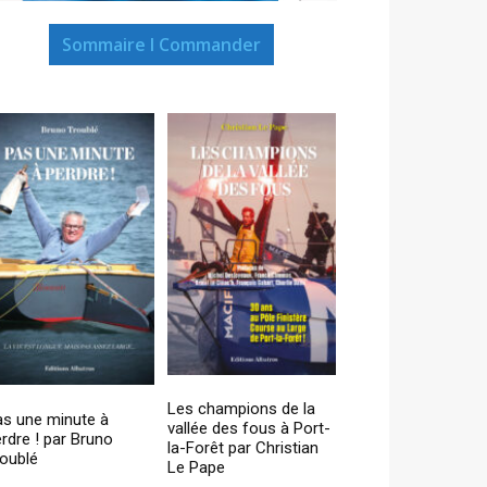
Sommaire I Commander
Les champions de la
as une minute à
vallée des fous à Port-
rdre ! par Bruno
la-Forêt par Christian
oublé
Le Pape