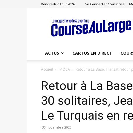
Vendredi 7 Août 2026
Se Connecter / S'inscrire
M
Course
au
Large
ACTUS
CARTOS EN DIRECT
COUR
Accueil
IMOCA
Retour à La Base. Transat retour p
Retour à La Base
30 solitaires, J
Le Turquais en r
30 novembre 2023