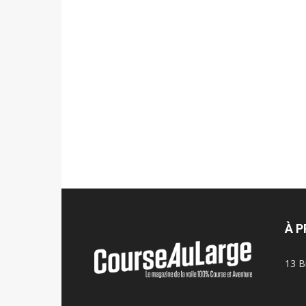
À 
13 B