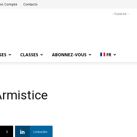
on Compte
Contacts
- Publicité -
SES
CLASSES
ABONNEZ-VOUS
FR
Armistice
X
Linkedin