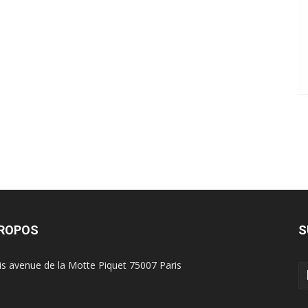
PROPOS
S
is avenue de la Motte Piquet 75007 Paris