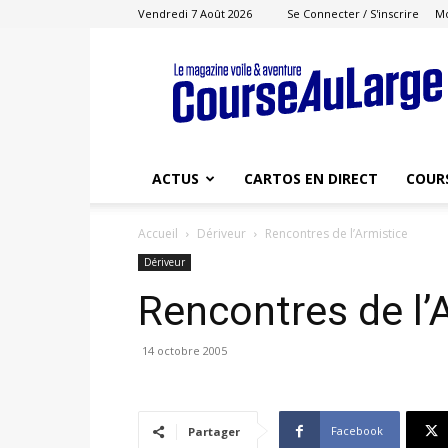
Vendredi 7 Août 2026
Se Connecter / S'inscrire
M
Course
au
Large
ACTUS
CARTOS EN DIRECT
COUR
Accueil
Dériveur
Rencontres de l’Armistice
Dériveur
Rencontres de l’
14 octobre 2005
Facebook
Partager