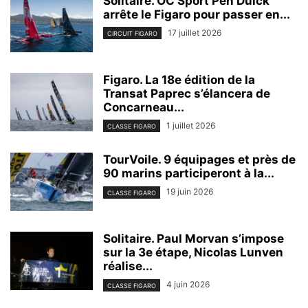
Solitaire. OC Sport Pen Duick
arrête le Figaro pour passer en...
17 juillet 2026
CIRCUIT FIGARO
Figaro. La 18e édition de la
Transat Paprec s’élancera de
Concarneau...
1 juillet 2026
CLASSE FIGARO
TourVoile. 9 équipages et près de
90 marins participeront à la...
19 juin 2026
CLASSE FIGARO
Solitaire. Paul Morvan s’impose
sur la 3e étape, Nicolas Lunven
réalise...
4 juin 2026
CLASSE FIGARO