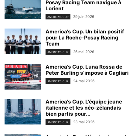
Posay Racing Team navigue à
Lorient
29 juin 2026
AMERICA'S CUP
America’s Cup. Un bilan positif
pour La Roche-Posay Racing
Team
26 mai 2026
AMERICA'S CUP
America’s Cup. Luna Rossa de
Peter Burling s’impose à Cagliari
24 mai 2026
AMERICA'S CUP
America’s Cup. L’équipe jeune
italienne et les néo-zélandais
bien partis pour...
23 mai 2026
AMERICA'S CUP