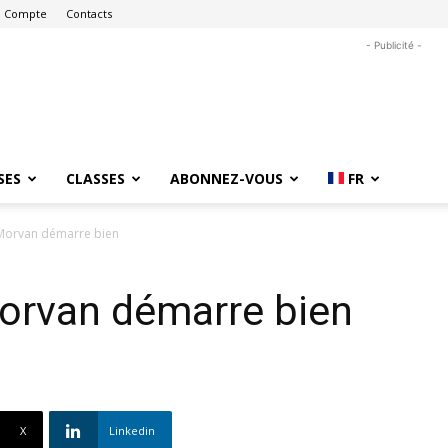
 Compte
Contacts
- Publicité -
SES
CLASSES
ABONNEZ-VOUS
FR
 Morvan démarre bien
Morvan démarre bien
X
Linkedin