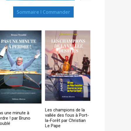
Sommaire I Commander
Les champions de la
as une minute à
vallée des fous à Port-
rdre ! par Bruno
la-Forêt par Christian
oublé
Le Pape