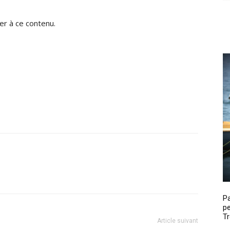
r à ce contenu.
P
pe
Tr
Article suivant