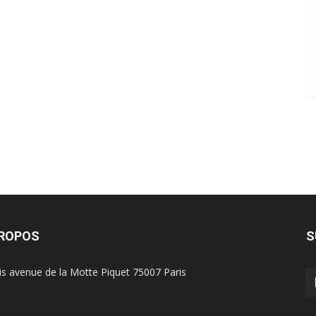
PROPOS
S
is avenue de la Motte Piquet 75007 Paris