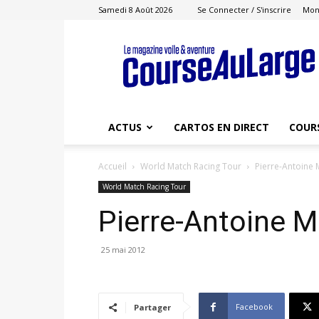
Samedi 8 Août 2026
Se Connecter / S'inscrire
Mon
Course
au
Large
ACTUS
CARTOS EN DIRECT
COUR
Accueil
World Match Racing Tour
Pierre-Antoine
World Match Racing Tour
Pierre-Antoine 
25 mai 2012
Facebook
Partager