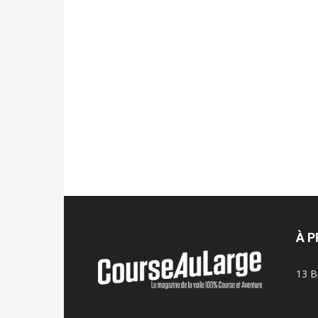
À 
13 B