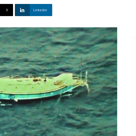
X
Linkedin