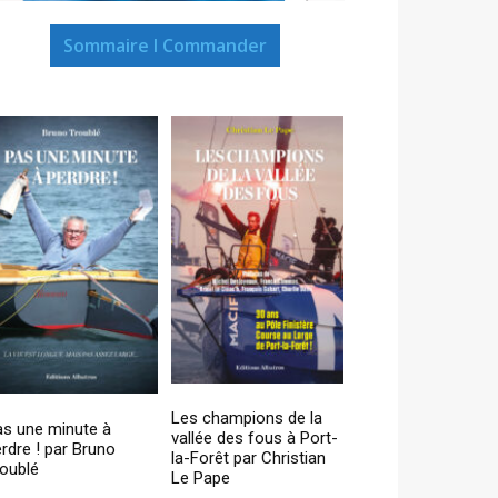
Sommaire I Commander
Les champions de la
as une minute à
vallée des fous à Port-
rdre ! par Bruno
la-Forêt par Christian
oublé
Le Pape