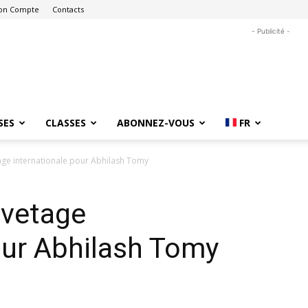
on Compte
Contacts
- Publicité -
SES
CLASSES
ABONNEZ-VOUS
FR
ge internationale pour Abhilash Tomy
uvetage
our Abhilash Tomy