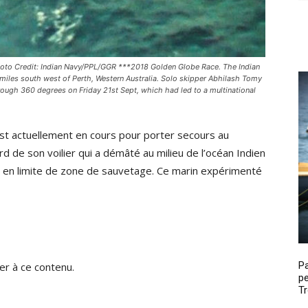
Photo Credit: Indian Navy/PPL/GGR ***2018 Golden Globe Race. The Indian
miles south west of Perth, Western Australia. Solo skipper Abhilash Tomy
rough 360 degrees on Friday 21st Sept, which had led to a multinational
st actuellement en cours pour porter secours au
d de son voilier qui a démâté au milieu de l’océan Indien
, en limite de zone de sauvetage. Ce marin expérimenté
P
r à ce contenu.
pe
Tr