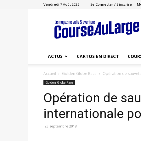
Vendredi 7 Août 2026
Se Connecter / S'inscrire
M
Course
au
Large
ACTUS
CARTOS EN DIRECT
COUR
Accueil
Golden Globe Race
Opération de sauveta
Golden Globe Race
Opération de sa
internationale p
23 septembre 2018