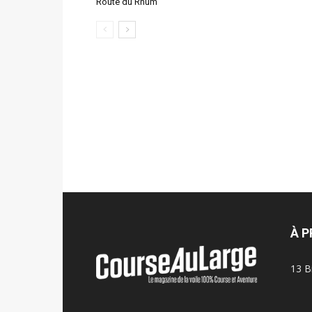
Route du Rhum
À 
13 B