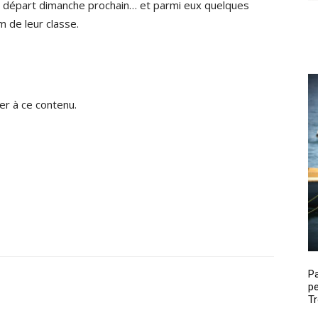
de départ dimanche prochain… et parmi eux quelques
m de leur classe.
r à ce contenu.
P
pe
Tr