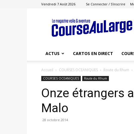
Vendredi 7 Août 2026
Se Connecter / S'inscrire
M
Course
au
Large
ACTUS
CARTOS EN DIRECT
COUR
Accueil
COURSES OCEANIQUES
Route du Rhum
COURSES OCEANIQUES
Route du Rhum
Onze étrangers a
Malo
28 octobre 2014