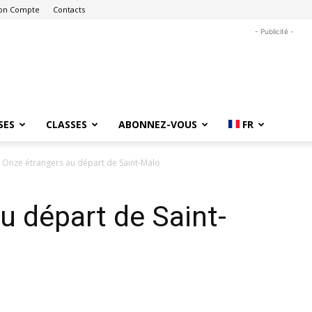
on Compte
Contacts
- Publicité -
SES
CLASSES
ABONNEZ-VOUS
FR
Onze étrangers au départ de Saint-Malo
u départ de Saint-