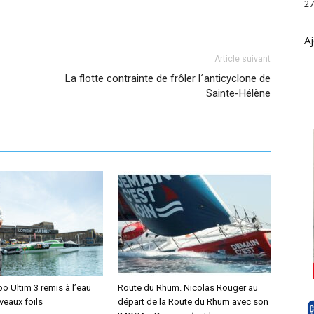
27
Aj
Article suivant
La flotte contrainte de frôler l´anticyclone de
Sainte-Hélène
o Ultim 3 remis à l’eau
Route du Rhum. Nicolas Rouger au
veaux foils
départ de la Route du Rhum avec son