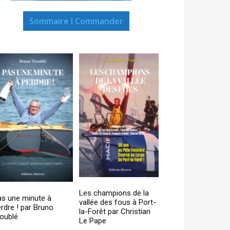
Sommaire I Commander
Les champions de la
as une minute à
vallée des fous à Port-
rdre ! par Bruno
la-Forêt par Christian
oublé
Le Pape