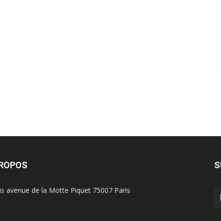
PROPOS
S
is avenue de la Motte Piquet 75007 Paris