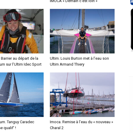
IMOCA « Demain c’est loin »
 Barrier au départ de la
Ultim. Louis Burton met à l’eau son
m sur l’Ultim Idec Sport
Ultim Armand Thiery
um. Tanguy Caradec
Imoca. Remise à l’eau du « nouveau »
 qualif’ !
Charal 2