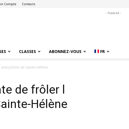
on Compte
Contacts
- Publicité -
SES
CLASSES
ABONNEZ-VOUS
FR
 l´anticyclone de Sainte-Hélène
te de frôler l
Sainte-Hélène