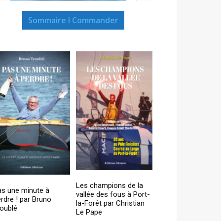
Sommaire I Commander
Les champions de la
as une minute à
vallée des fous à Port-
rdre ! par Bruno
la-Forêt par Christian
oublé
Le Pape