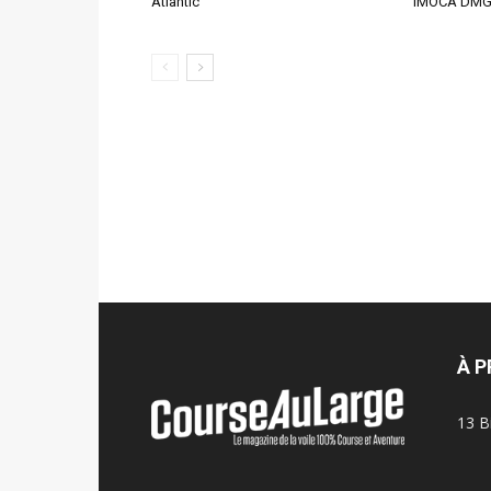
Atlantic
IMOCA DMG
À 
13 B