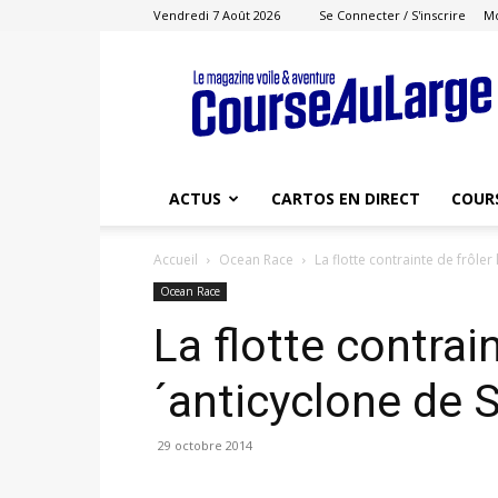
Vendredi 7 Août 2026
Se Connecter / S'inscrire
M
Course
au
Large
ACTUS
CARTOS EN DIRECT
COUR
Accueil
Ocean Race
La flotte contrainte de frôler
Ocean Race
La flotte contrain
´anticyclone de 
29 octobre 2014