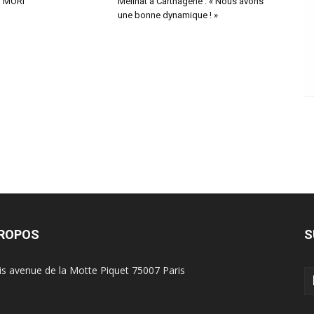
 MORI
Meilhat à Carthagène : « Nous avons
une bonne dynamique ! »
PROPOS
S
is avenue de la Motte Piquet 75007 Paris