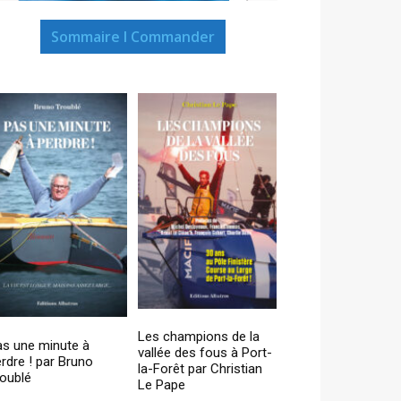
Sommaire I Commander
Les champions de la
as une minute à
vallée des fous à Port-
rdre ! par Bruno
la-Forêt par Christian
oublé
Le Pape