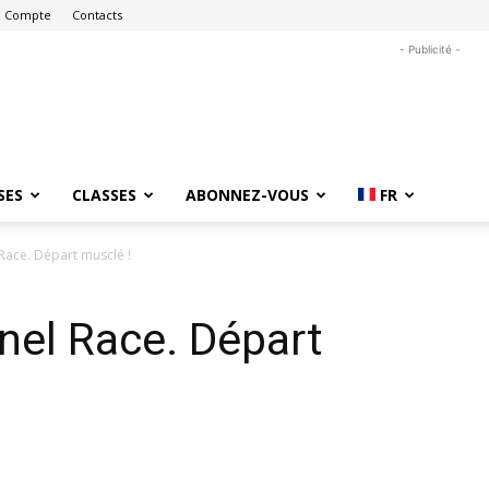
 Compte
Contacts
- Publicité -
SES
CLASSES
ABONNEZ-VOUS
FR
ace. Départ musclé !
el Race. Départ