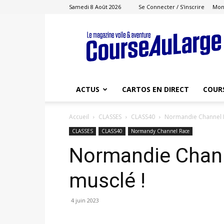
Samedi 8 Août 2026
Se Connecter / S'inscrire
Mon
Course
au
Large
ACTUS
CARTOS EN DIRECT
COUR
Accueil
CLASSES
CLASS40
Normandie Channel R
CLASSES
CLASS40
Normandy Channel Race
Normandie Chann
musclé !
4 juin 2023