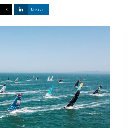
X
Linkedin