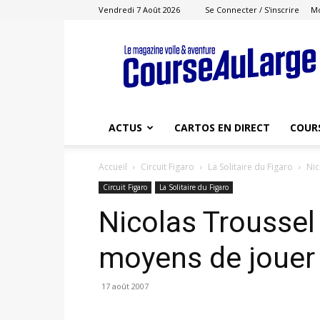
Vendredi 7 Août 2026
Se Connecter / S'inscrire
M
Course
au
Large
ACTUS
CARTOS EN DIRECT
COUR
Accueil
Circuit Figaro
La Solitaire du Figaro
Nic
Circuit Figaro
La Solitaire du Figaro
Nicolas Troussel 
moyens de jouer
17 août 2007