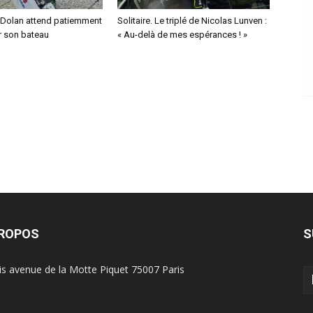
 Dolan attend patiemment
Solitaire. Le triplé de Nicolas Lunven :
r son bateau
« Au-delà de mes espérances ! »
PROPOS
S
is avenue de la Motte Piquet 75007 Paris