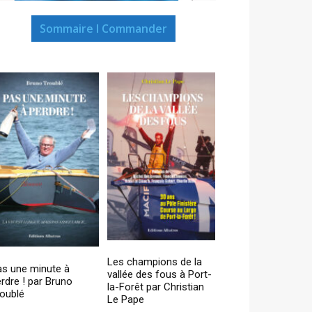
Sommaire I Commander
Les champions de la
as une minute à
vallée des fous à Port-
rdre ! par Bruno
la-Forêt par Christian
oublé
Le Pape