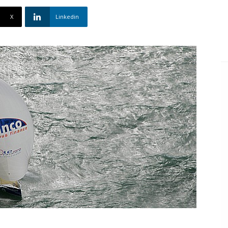
X
Linkedin