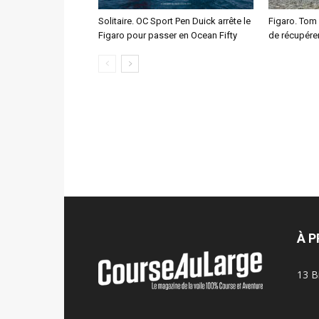
Solitaire. OC Sport Pen Duick arrête le
Figaro. Tom
Figaro pour passer en Ocean Fifty
de récupére
À 
13 B