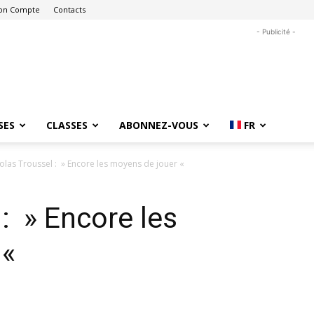
on Compte
Contacts
- Publicité -
SES
CLASSES
ABONNEZ-VOUS
FR
olas Troussel : » Encore les moyens de jouer «
: » Encore les
 «