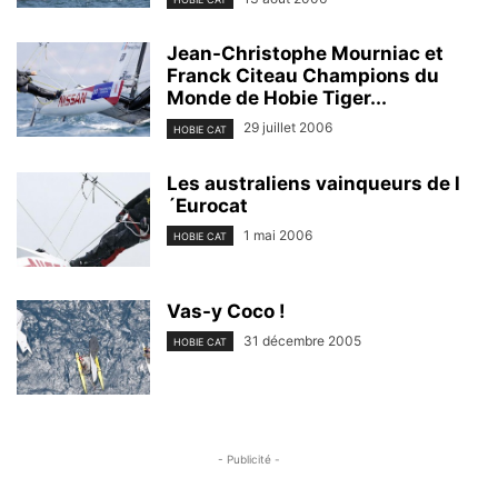
Jean-Christophe Mourniac et
Franck Citeau Champions du
Monde de Hobie Tiger...
29 juillet 2006
HOBIE CAT
Les australiens vainqueurs de l
´Eurocat
1 mai 2006
HOBIE CAT
Vas-y Coco !
31 décembre 2005
HOBIE CAT
- Publicité -