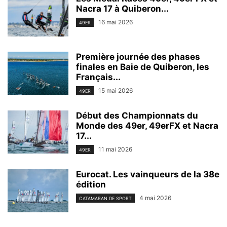
Nacra 17 à Quiberon...
16 mai 2026
49ER
Première journée des phases
finales en Baie de Quiberon, les
Français...
15 mai 2026
49ER
Début des Championnats du
Monde des 49er, 49erFX et Nacra
17...
11 mai 2026
49ER
Eurocat. Les vainqueurs de la 38e
édition
4 mai 2026
CATAMARAN DE SPORT