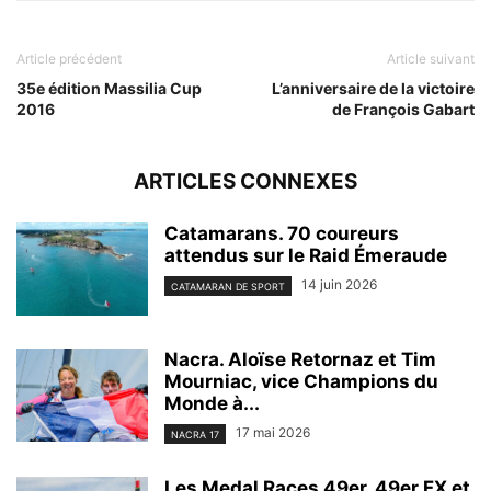
Article précédent
Article suivant
35e édition Massilia Cup
L’anniversaire de la victoire
2016
de François Gabart
ARTICLES CONNEXES
Catamarans. 70 coureurs
attendus sur le Raid Émeraude
14 juin 2026
CATAMARAN DE SPORT
Nacra. Aloïse Retornaz et Tim
Mourniac, vice Champions du
Monde à...
17 mai 2026
NACRA 17
Les Medal Races 49er, 49er FX et