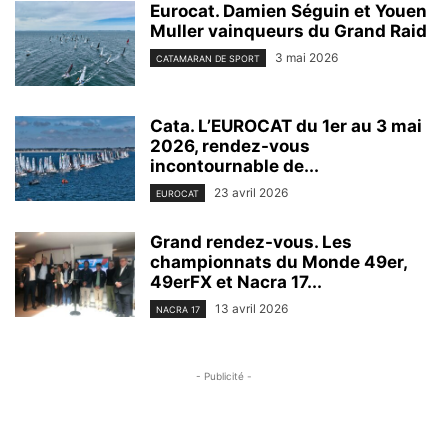
Eurocat. Damien Séguin et Youen
Muller vainqueurs du Grand Raid
3 mai 2026
CATAMARAN DE SPORT
Cata. L’EUROCAT du 1er au 3 mai
2026, rendez-vous
incontournable de...
23 avril 2026
EUROCAT
Grand rendez-vous. Les
championnats du Monde 49er,
49erFX et Nacra 17...
13 avril 2026
NACRA 17
- Publicité -